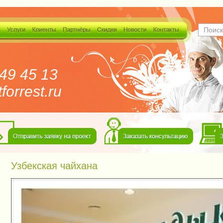
649 45 13
orrest.ru
Узбекская чайхана