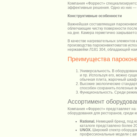
Компания «Форрест» специализируется
эффективные решения. Одно из них 
Конструктивные особенности
Важнейшая составляющая пароконвекто
облегчающие чистку поверхности посл
на дне. Камера герметично закрывает
В качестве нагревательных элементов 
производства пароконвектоматов испо
нержавейки Л181 304, обладающей наи
Преимущества парокон
Универсальность. В оборудован
и пр. Используя его, можно сущ
обычная плита, жарочный шкаф, 
Высокие экологические стандар
способен сохранить полезные в
Функциональность. Среди режим
Ассортимент оборудова
Компания «Форрест» представляет на 
оборудования для ресторанов, среди к
Rational.
Немецкий бренд, под к
каталоге представлено более 2
UNOX.
Широкий спектр оборудов
профессиональные модели с авт