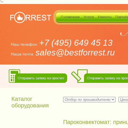
">
+7 (495) 649 45 13
Наш телефон:
sales@bestforrest.ru
Наша почта:
Каталог
оборудования
Пароконвектомат: прин